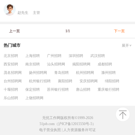
赵先生
主管
上一页
1/1
下一页
热门城市
展开
北京招聘
上海招聘
广州招聘
深圳招聘
武汉招聘
西安招聘
南京招聘
汕头招聘网
揭阳招聘网
成都招聘
茂名招聘网
扬州招聘网
青岛招聘
杭州招聘网
滁州招聘
台州招聘网
杭州银行招聘
襄阳招聘
安庆招聘网
绵阳招聘
十堰招聘
保定招聘
苏州银行招聘
唐山招聘
重庆银行招聘
乐山招聘
上饶招聘网
无忧工作网版权所有©1999-2026
51job.com（沪ICP备12015550号-5）
电子营业执照
|
人力资源服务许可证