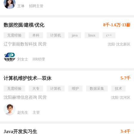
王琳
招聘主管
数据挖掘/建模/优化
8千-1.6万·13薪
无需经验
本科
计算机
java
linux
c++
辽宁新能数智科技 民营
沈阳·沈北新区
刘女士
HR经理
计算机维护技术—双休
5-7千
无需经验
大专
计算机
维护
数据采集
技术
沈阳赫增信息咨询 民营
沈阳·沈河区
赵先生
主管
Java开发实习生
3-4千