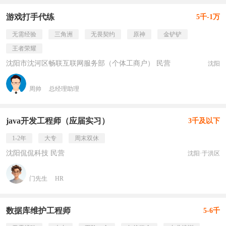
游戏打手代练
5千-1万
无需经验
三角洲
无畏契约
原神
金铲铲
王者荣耀
沈阳市沈河区畅联互联网服务部（个体工商户） 民营
沈阳
周帅
总经理助理
java开发工程师（应届实习）
3千及以下
1-2年
大专
周末双休
沈阳侃侃科技 民营
沈阳·于洪区
门先生
HR
数据库维护工程师
5-6千