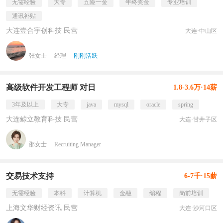
无需经验
大专
五险一金
年终奖金
专业培训
通讯补贴
大连壹合宇创科技 民营
大连·中山区
张女士
经理
刚刚活跃
高级软件开发工程师 对日
1.8-3.6万·14薪
3年及以上
大专
java
mysql
oracle
spring
大连鲸立教育科技 民营
大连·甘井子区
邵女士
Recruiting Manager
交易技术支持
6-7千·15薪
无需经验
本科
计算机
金融
编程
岗前培训
上海文华财经资讯 民营
大连·沙河口区