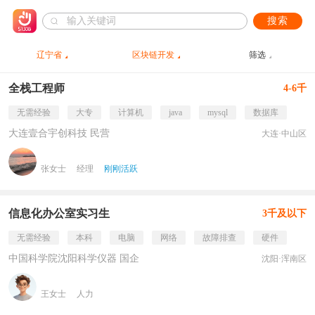
搜索
辽宁省
区块链开发
筛选
全栈工程师
4-6千
无需经验
大专
计算机
java
mysql
数据库
大连壹合宇创科技 民营
大连·中山区
张女士
经理
刚刚活跃
信息化办公室实习生
3千及以下
无需经验
本科
电脑
网络
故障排查
硬件
中国科学院沈阳科学仪器 国企
沈阳·浑南区
王女士
人力