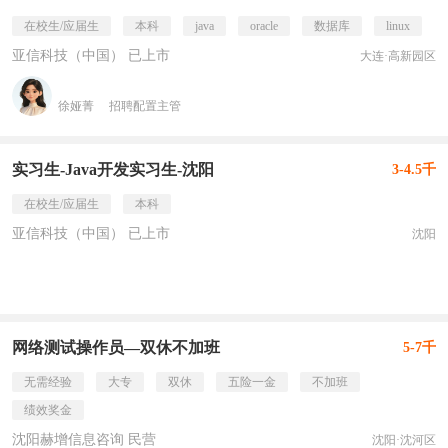
在校生/应届生
本科
java
oracle
数据库
linux
亚信科技（中国） 已上市
大连·高新园区
徐娅菁
招聘配置主管
实习生-Java开发实习生-沈阳
3-4.5千
在校生/应届生
本科
亚信科技（中国） 已上市
沈阳
网络测试操作员—双休不加班
5-7千
无需经验
大专
双休
五险一金
不加班
绩效奖金
沈阳赫增信息咨询 民营
沈阳·沈河区