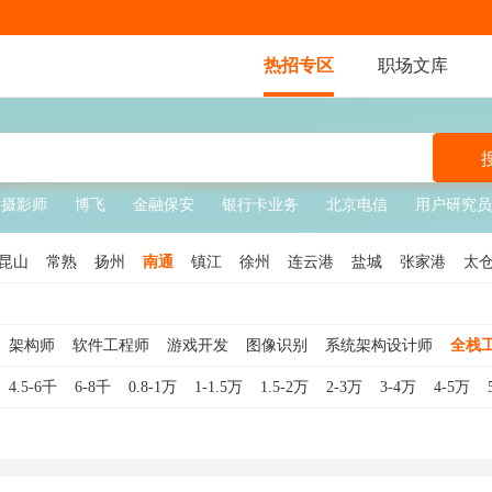
热招专区
职场文库
级摄影师
博飞
金融保安
银行卡业务
北京电信
用户研究员
昆山
常熟
扬州
南通
镇江
徐州
连云港
盐城
张家港
太
架构师
软件工程师
游戏开发
图像识别
系统架构设计师
全栈
软件工程师
Java开发工程师
大数据开发工程师
技术经理
DSP开发
4.5-6千
6-8千
0.8-1万
1-1.5万
1.5-2万
2-3万
3-4万
4-5万
师
系统分析员
Python开发工程师
技术文档工程师
PHP开发工程师