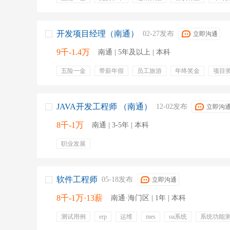
开发项目经理（南通）
02-27发布
立即沟通
9千-1.4万
南通 | 5年及以上 | 本科
五险一金
带薪年假
员工旅游
年终奖金
项目
定期体检
有餐补
交通补贴
绩效奖金
JAVA开发工程师 （南通）
12-02发布
立即沟
8千-1万
南通 | 3-5年 | 本科
职业发展
软件工程师
05-18发布
立即沟通
8千-1万·13薪
南通·海门区 | 1年 | 本科
测试用例
erp
运维
mes
oa系统
系统功能
五险一金
年终奖金
定期体检
专业培训
绩效