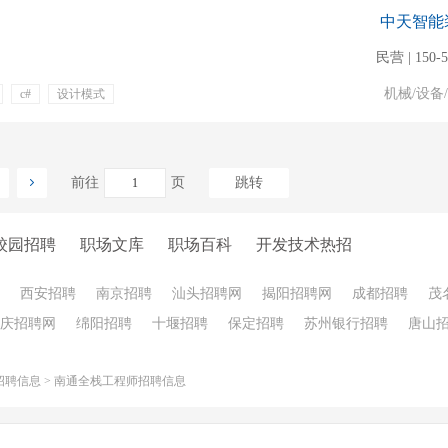
中天智能
民营 | 150-
机械/设备
c#
设计模式
专业培训
绩效奖金
前往
页
跳转
校园招聘
职场文库
职场百科
开发技术热招
西安招聘
南京招聘
汕头招聘网
揭阳招聘网
成都招聘
茂
庆招聘网
绵阳招聘
十堰招聘
保定招聘
苏州银行招聘
唐山
招聘信息
>
南通全栈工程师招聘信息