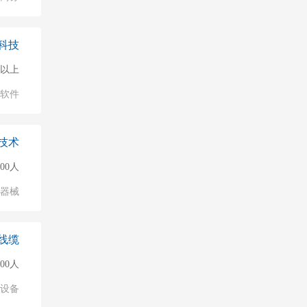
科技
0人以上
软件
技术
000人
/器械
线缆
000人
络设备