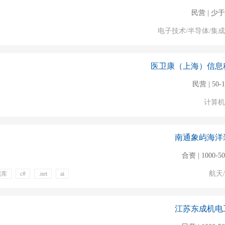
民营 | 少于
电子技术/半导体/集
医卫康（上海）信息
民营 | 50-
计算机
南通象屿海洋
合资 | 1000-5
航天
据库
c#
.net
ai
绩效奖金
定期体检
江苏东成机电