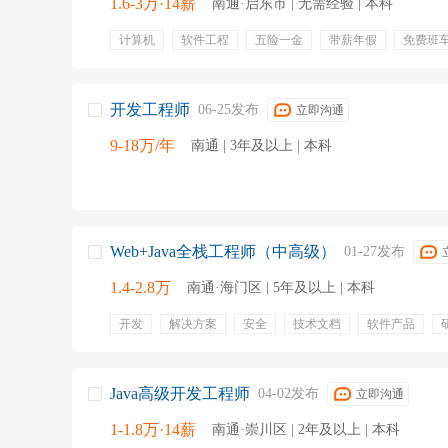
1.6-3万·14薪
南通·启东市 | 无需经验 | 本科
计算机
软件工程
五险一金
带薪年假
免费班
包住
开发工程师
06-25发布
立即沟通
9-18万/年
南通 | 3年及以上 | 本科
Web+Java全栈工程师（中高级）
01-27发布
1.4-2.8万
南通·海门区 | 5年及以上 | 本科
开发
解决方案
安全
技术文档
软件产品
性能
代码审查
稳定性
五险一金
年终奖金
餐饮补贴
带薪年假
节日福利
Java高级开发工程师
04-02发布
立即沟通
1-1.8万·14薪
南通·崇川区 | 2年及以上 | 本科