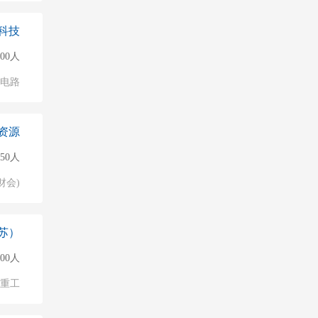
科技
500人
成电路
资源
50人
财会)
苏）
000人
/重工