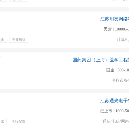
江苏用友网络
民营 | 1000
计算机
奖金
专业培训
国药集团（上海）医学工程
通
国企 | 500-1
医疗设备
江苏通光电子
已上市 | 1000-5
通信/电信/网
测试
流程配置
奖金
节假日福利