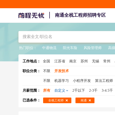
南通全栈工程师招聘专区
热门职位：
中通物流
阳光车险
风险管理师
高
工作地点：
全国
江苏省
南京
苏州
无锡
常州
职位分类：
不限
开发技术
不限
机器学习
小程序开发
算法工程师
Android开发
技术总监
区块链开发
高级
月薪范围：
所有
自定义
2千以下
2-3千
3-4.5千
机器视觉工程师
移动开发
图像算法工程
已选条件：
全栈工程师
南通