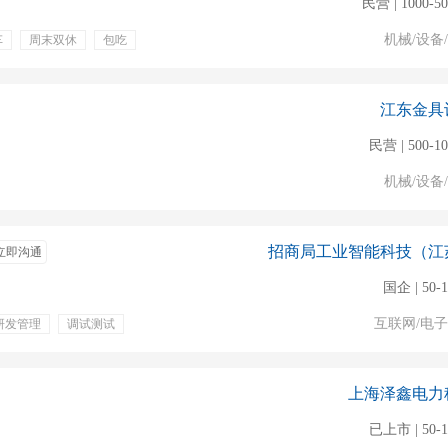
民营 | 1000-5
机械/设备
车
周末双休
包吃
江东金具
民营 | 500-1
机械/设备
招商局工业智能科技（江
立即沟通
国企 | 50-
互联网/电
研发管理
调试测试
绩效奖金
定期体检
上海泽鑫电力
已上市 | 50-