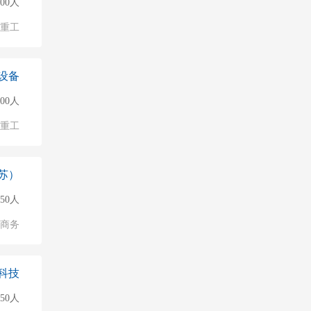
000人
/重工
设备
000人
/重工
苏）
150人
子商务
科技
150人