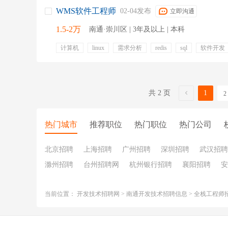
WMS软件工程师
02-04发布
立即沟通
1.5-2万
南通·崇川区 | 3年及以上 | 本科
计算机
linux
需求分析
redis
sql
软件开发
.net
docker
五险一金
年终奖金
定期体检
带薪年假
餐饮补贴
通讯补贴
节假日福利
共 2 页
1
2
热门城市
推荐职位
热门职位
热门公司
北京招聘
上海招聘
广州招聘
深圳招聘
武汉招聘
滁州招聘
台州招聘网
杭州银行招聘
襄阳招聘
安
当前位置：
开发技术招聘网
>
南通开发技术招聘信息
>
全栈工程师