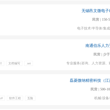
培训
无锡邑文微电子
民营 | 150-
电子技术/半导体/集
南通伯乐人力
民营 | 少于
专业服务(咨询、人力资源、
计
文档编写
.net
周末双休
节日福利
磊菱微纳精密科技（江
民营 | 500-1
机械/设备
c#
软件工程
五险
出差补贴