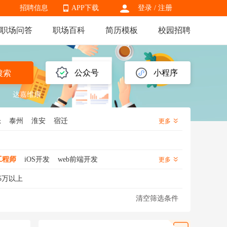
招聘信息
APP下载
登录
/
注册
职场问答
职场百科
简历模板
校园招聘
APP下载
公众号
小程序
搜索
达嘉维康
仓
泰州
淮安
宿迁
更多
工程师
iOS开发
web前端开发
更多
GIS工程师
C++开发
5万以上
Unity3d开发
UE4开发
清空筛选条件