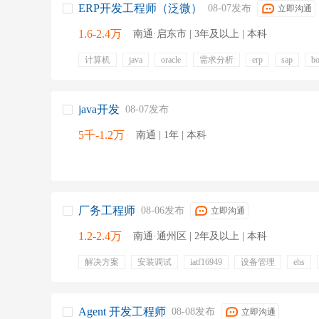
ERP开发工程师（泛微）
08-07发布
立即沟通
1.6-2.4万
南通·启东市 | 3年及以上 | 本科
计算机
java
oracle
需求分析
erp
sap
b
数据采集
五险一金
免费班车
年终奖金
带薪
java开发
08-07发布
5千-1.2万
南通 | 1年 | 本科
厂务工程师
08-06发布
立即沟通
1.2-2.4万
南通·通州区 | 2年及以上 | 本科
解决方案
安装调试
iatf16949
设备管理
ehs
动力系统
水电气
技能培训
定期体检
带薪年
年终奖金
Agent 开发工程师
08-08发布
立即沟通