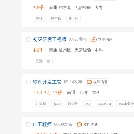
3-6千
南通·如东县 | 无需经验 | 大专
包住
包午饭
8小时
初级研发工程师
07-23发布
立即沟通
4-6千
南通·通州区 | 无需经验 | 本科
五险一金
软件开发主管
07-14发布
立即沟通
1.1-1.3万·13薪
南通 | 3-5年 | 本科
计算机
java
数据库
erp
sqlserver
oracle数
二次开发
五险一金
补充医疗保险
餐饮补贴
专业培训
IT工程师
06-30发布
立即沟通