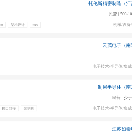
托伦斯精密制造（江
民营 | 500-1
机械/设备
om
架构设计
mes
年假
员工俱乐部
云茂电子（南
电子技术/半导体/集
制局半导体（南
民营 | 少于
电子技术/半导体/集
接口对接
光刻机
假
五险一金
晋升
江苏如泰