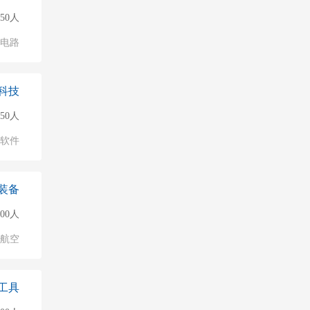
50人
成电路
科技
150人
软件
装备
000人
/航空
工具