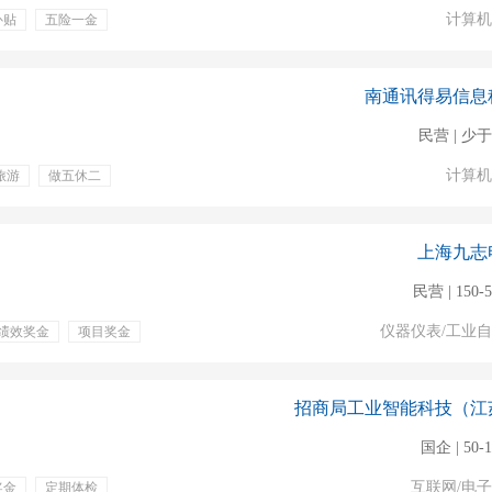
计算机
补贴
五险一金
南通讯得易信息
民营 | 少于
计算机
旅游
做五休二
上海九志
民营 | 150-
仪器仪表/工业
绩效奖金
项目奖金
贴
招商局工业智能科技（江
国企 | 50-
互联网/电
奖金
定期体检