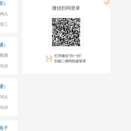
苏）
微信扫码登录
000人
/重工
通）
民营
打开微信"扫一扫"
扫描二维码快速登录
成电路
通）
50人
成电路
电子