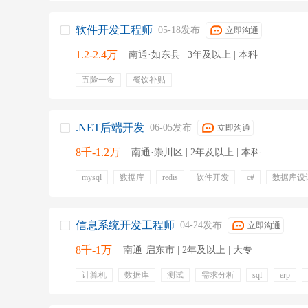
带薪年假
员工旅游
团队氛围好
晋升空间大
软件开发工程师
05-18发布
立即沟通
1.2-2.4万
南通·如东县 | 3年及以上 | 本科
五险一金
餐饮补贴
.NET后端开发
06-05发布
立即沟通
8千-1.2万
南通·崇川区 | 2年及以上 | 本科
mysql
数据库
redis
软件开发
c#
数据库设
ai
面向对象
五险一金
绩效奖金
带薪年假
全勤奖
信息系统开发工程师
04-24发布
立即沟通
8千-1万
南通·启东市 | 2年及以上 | 大专
计算机
数据库
测试
需求分析
sql
erp
带薪年假
带薪病假
专业培训
包吃
包住