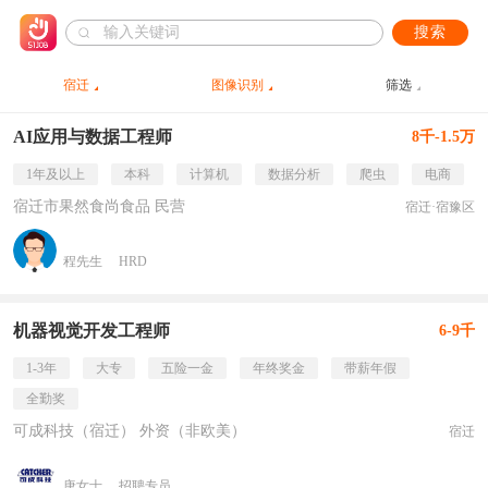
搜索
宿迁
图像识别
筛选
AI应用与数据工程师
8千-1.5万
1年及以上
本科
计算机
数据分析
爬虫
电商
宿迁市果然食尚食品 民营
宿迁·宿豫区
程先生
HRD
机器视觉开发工程师
6-9千
1-3年
大专
五险一金
年终奖金
带薪年假
全勤奖
可成科技（宿迁） 外资（非欧美）
宿迁
唐女士
招聘专员