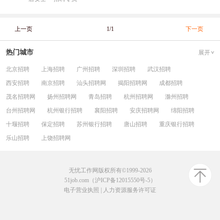
上一页
1/1
下一页
热门城市
展开
北京招聘
上海招聘
广州招聘
深圳招聘
武汉招聘
西安招聘
南京招聘
汕头招聘网
揭阳招聘网
成都招聘
茂名招聘网
扬州招聘网
青岛招聘
杭州招聘网
滁州招聘
台州招聘网
杭州银行招聘
襄阳招聘
安庆招聘网
绵阳招聘
十堰招聘
保定招聘
苏州银行招聘
唐山招聘
重庆银行招聘
乐山招聘
上饶招聘网
无忧工作网版权所有©1999-2026
51job.com（沪ICP备12015550号-5）
电子营业执照
|
人力资源服务许可证