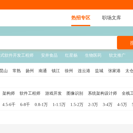
热招专区
职场文库
入式软件开发工程师
安井食品
红星杨
生物医药
软文推广
昆山
常熟
扬州
南通
镇江
徐州
连云港
盐城
张家港
太
架构师
软件工程师
游戏开发
图像识别
系统架构设计师
全栈
软件工程师
Java开发工程师
大数据开发工程师
技术经理
DSP开发
4.5-6千
6-8千
0.8-1万
1-1.5万
1.5-2万
2-3万
3-4万
4-5万
师
系统分析员
Python开发工程师
技术文档工程师
PHP开发工程师