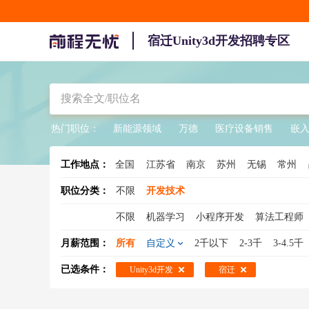
宿迁Unity3d开发招聘专区
热门职位：
新能源领域
万德
医疗设备销售
嵌
工作地点：
全国
江苏省
南京
苏州
无锡
常州
职位分类：
不限
开发技术
不限
机器学习
小程序开发
算法工程师
Android开发
技术总监
区块链开发
高级
月薪范围：
所有
自定义
2千以下
2-3千
3-4.5千
机器视觉工程师
移动开发
图像算法工程
已选条件：
Unity3d开发
宿迁