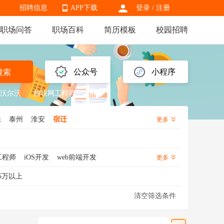
招聘信息
APP下载
登录
/
注册
职场问答
职场百科
简历模板
校园招聘
APP下载
公众号
小程序
搜索
沃尔沃
物联网工程师
仓
泰州
淮安
宿迁
更多
工程师
iOS开发
web前端开发
更多
GIS工程师
C++开发
5万以上
Unity3d开发
UE4开发
清空筛选条件