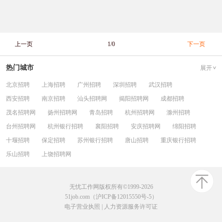
上一页
1/0
下一页
热门城市
展开
北京招聘
上海招聘
广州招聘
深圳招聘
武汉招聘
西安招聘
南京招聘
汕头招聘网
揭阳招聘网
成都招聘
茂名招聘网
扬州招聘网
青岛招聘
杭州招聘网
滁州招聘
台州招聘网
杭州银行招聘
襄阳招聘
安庆招聘网
绵阳招聘
十堰招聘
保定招聘
苏州银行招聘
唐山招聘
重庆银行招聘
乐山招聘
上饶招聘网
无忧工作网版权所有©1999-2026
51job.com（沪ICP备12015550号-5）
电子营业执照
|
人力资源服务许可证