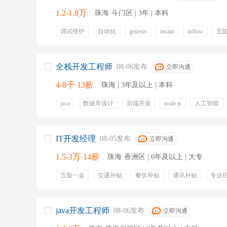
1.2-1.8万
珠海·斗门区 | 3年 | 本科
调试维护
自动化
genesis
incam
inflow
五
带薪年假
带薪病假
年终奖金
绩效奖金
专业
有餐补
租房补贴
全栈开发工程师
08-06发布
立即沟通
4-8千·13薪
珠海 | 3年及以上 | 本科
java
数据库设计
后端开发
node.js
人工智能
go
全栈开发
技术难点攻关
五险一金
带薪年
年终奖金
绩效奖金
项目奖金
零食下午茶
定
IT开发经理
08-05发布
立即沟通
1.5-3万·14薪
珠海·香洲区 | 6年及以上 | 大专
五险一金
交通补贴
餐饮补贴
通讯补贴
专业
年终奖金
补充医疗保险
定期体检
培训
免费
带薪病假
java开发工程师
08-06发布
立即沟通