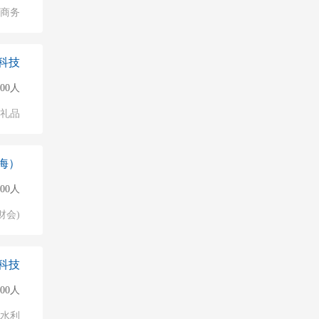
子商务
科技
000人
/礼品
海）
000人
财会)
科技
000人
/水利