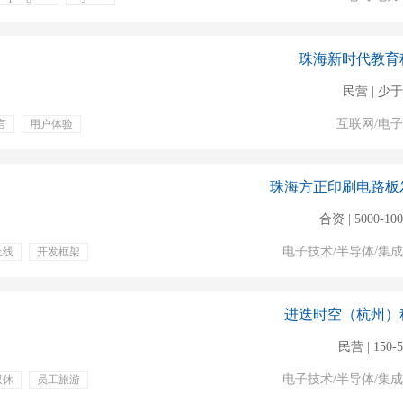
年终奖金
定期体检
珠海新时代教育
民营 | 少于
互联网/电
言
用户体验
工作
绩效奖金
珠海方正印刷电路板
合资 | 5000-10
电子技术/半导体/集
上线
开发框架
年假
节日福利
进迭时空（杭州）
民营 | 150-
电子技术/半导体/集
双休
员工旅游
效奖金