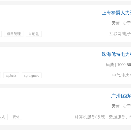
上海禄爵人力
民营 | 少于
互联网/电
项目管理
自动化
珠海优特电力
民营 | 1000-5
电气/电力
mybatis
springmvc
险一金
年终奖金
广州优勘
民营 | 少于
计算机服务(系统、数据服务、
嵌入式
双休