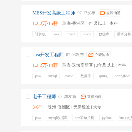
MES开发高级工程师
07-17发布
立即沟通
1.2-2万·15薪
珠海·香洲区 | 4年及以上 | 本科
计算机
java
mysql
oracle
数据库
需求分析
软件开发
c#
五险一金
带薪年假
做五休二
java开发工程师
07-08发布
立即沟通
1.2-2万·14薪
珠海·珠海高新区 | 3年及以上 | 本科
java
mysql
oracle
数据库
spring
springboot
redis
sql
免费班车
提供食宿
专业培训
五
定期体检
餐饮补贴
绩效奖金
交通补贴
电子工程师
07-20发布
立即沟通
3-6千
珠海·香洲区 | 无需经验 | 大专
java
mysql数据库
stm32单片机
python
linux
大学校内办公