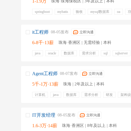
1-1.9万
珠海·珠海保税区 | 3年及以上 | 本科
springboot
mybatis
验收
mysql数据库
oa
数据清洗
风控
项目测试
周末双休
生日福利
五险一金
慰问金
年度体检
电脑补贴
餐费补
六险一金
it工程师
08-05发布
立即沟通
6-8千·13薪
珠海·香洲区 | 无需经验 | 本科
java
oracle
数据库
需求分析
sql
sqlserver
半导体行业
c#
.net
系统培训
Agent工程师
08-07发布
立即沟通
5千-1万·13薪
珠海 | 2年及以上 | 本科
计算机
java
数据库
需求分析
研发
架构设
编程语言
算法
人工智能
五险一金
带薪年假
绩效奖金
项目奖金
零食下午茶
定期团建
IT开发经理
08-05发布
立即沟通
1.6-3万·14薪
珠海·香洲区 | 8年及以上 | 本科