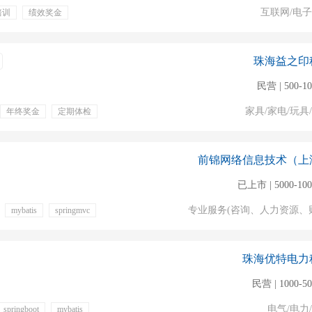
互联网/电
培训
绩效奖金
午茶
带薪病假
珠海益之印
民营 | 500-1
家具/家电/玩具
年终奖金
定期体检
前锦网络信息技术（上
已上市 | 5000-10
专业服务(咨询、人力资源、
mybatis
springmvc
带薪病假
定期体检
珠海优特电力
民营 | 1000-5
电气/电力
springboot
mybatis