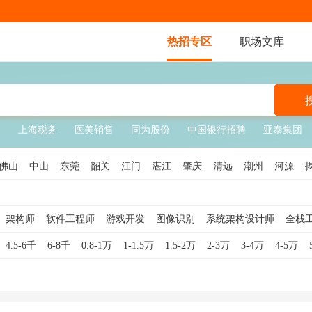
热招专区
职场文库
展
上海税务
医美销售
同为股份
中国银行招聘
亚泰集团
佛山
中山
东莞
韶关
江门
湛江
肇庆
清远
潮州
河源
架构师
软件工程师
游戏开发
图像识别
系统架构设计师
全栈
软件工程师
Java开发工程师
大数据开发工程师
技术经理
DSP开
4.5-6千
6-8千
0.8-1万
1-1.5万
1.5-2万
2-3万
3-4万
4-5万
师
系统分析员
Python开发工程师
技术文档工程师
PHP开发工程师