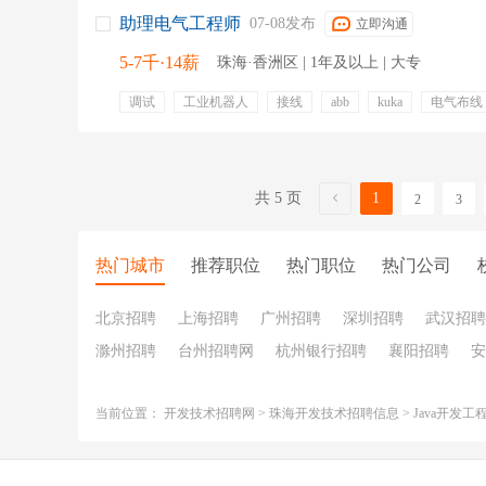
助理电气工程师
07-08发布
立即沟通
5-7千·14薪
珠海·香洲区 | 1年及以上 | 大专
调试
工业机器人
接线
abb
kuka
电气布线
非标自动化
触摸屏
年终奖金
餐补
年底双薪
出差补贴
员工福利
带薪年假
共 5 页
1
2
3
热门城市
推荐职位
热门职位
热门公司
北京招聘
上海招聘
广州招聘
深圳招聘
武汉招聘
滁州招聘
台州招聘网
杭州银行招聘
襄阳招聘
安
当前位置：
开发技术招聘网
>
珠海开发技术招聘信息
>
Java开发