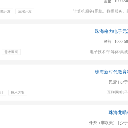
国企 | 1000-5
计算机服务(系统、数据服务、
功能开发
后端开发
带薪年假
交通补助
助
节日慰问
珠海格力电子元
民营 | 1000-5
电子技术/半导体/集
需求调研
珠海新时代教育
民营 | 少于
互联网/电
计
技术方案
员工旅游
年终奖金
珠海龙喵
外资（非欧美） | 少于