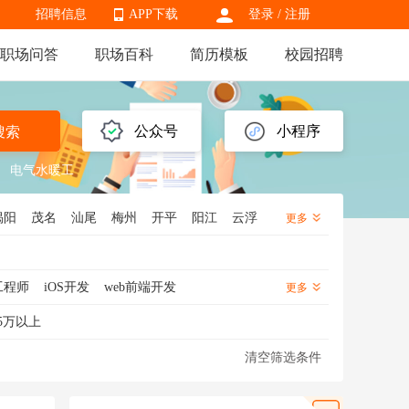
招聘信息
APP下载
登录
/
注册
职场问答
职场百科
简历模板
校园招聘
APP下载
公众号
小程序
搜索
电气水暖工
揭阳
茂名
汕尾
梅州
开平
阳江
云浮
更多
工程师
iOS开发
web前端开发
更多
发
GIS工程师
C++开发
5万以上
Unity3d开发
UE4开发
清空筛选条件