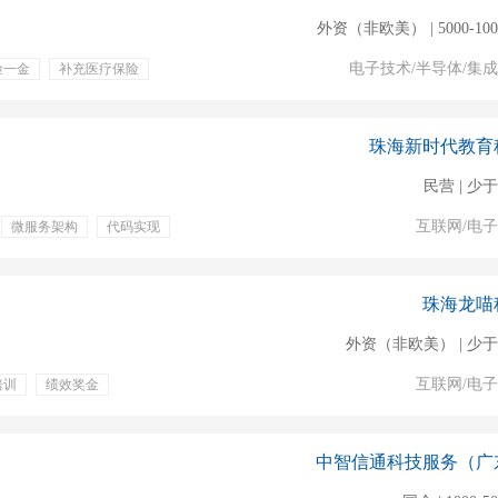
外资（非欧美） | 5000-10
电子技术/半导体/集
险一金
补充医疗保险
培训
定期体检
珠海新时代教育
民营 | 少于
互联网/电
微服务架构
代码实现
假
员工旅游
期团建
珠海龙喵
外资（非欧美） | 少于
互联网/电
培训
绩效奖金
工作餐
零食下午茶
中智信通科技服务（广