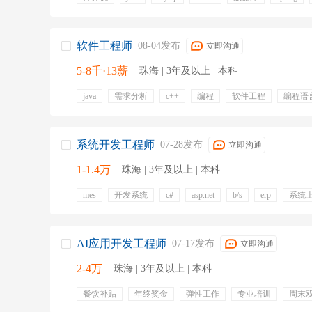
springmvc
redis
免费班车
专业培训
五险一金
餐饮补贴
交通补贴
软件工程师
08-04发布
立即沟通
5-8千·13薪
珠海 | 3年及以上 | 本科
java
需求分析
c++
编程
软件工程
编程语
模块开发
系统架构
五险一金
员工旅游
弹性
年终奖金
系统开发工程师
07-28发布
立即沟通
1-1.4万
珠海 | 3年及以上 | 本科
mes
开发系统
c#
asp.net
b/s
erp
系统
五险一金
年终奖金
定期体检
餐饮补贴
带薪
周末双休
AI应用开发工程师
07-17发布
立即沟通
2-4万
珠海 | 3年及以上 | 本科
餐饮补贴
年终奖金
弹性工作
专业培训
周末
六险一金
股票期权
定期体检
补充公积金
绩