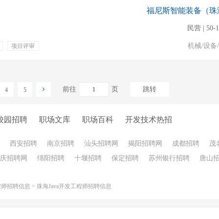
福尼斯智能装备（珠
民营 | 50-
机械/设备
项目评审
下午茶
五险一金
前往
页
跳转
4
5
校园招聘
职场文库
职场百科
开发技术热招
西安招聘
南京招聘
汕头招聘网
揭阳招聘网
成都招聘
茂
庆招聘网
绵阳招聘
十堰招聘
保定招聘
苏州银行招聘
唐山
工程师招聘信息
>
珠海Java开发工程师招聘信息