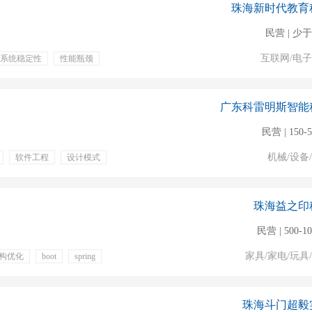
珠海新时代教育
民营 | 少于
互联网/电
系统稳定性
性能瓶颈
旅游
年终奖金
广东科雷明斯智能
民营 | 150-
机械/设备
软件工程
设计模式
包住
珠海益之印
民营 | 500-1
家具/家电/玩具
构优化
boot
spring
体检
专业培训
珠海斗门超毅