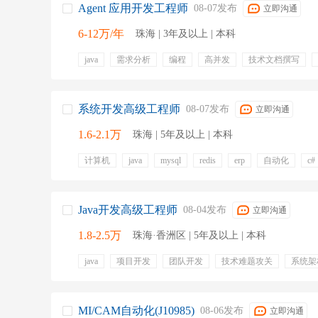
Agent 应用开发工程师
08-07发布
立即沟通
6-12万/年
珠海 | 3年及以上 | 本科
java
需求分析
编程
高并发
技术文档撰写
任务执行
功能集成
五险一金
带薪年假
员工
绩效奖金
项目奖金
零食下午茶
定期团建
系统开发高级工程师
08-07发布
立即沟通
1.6-2.1万
珠海 | 5年及以上 | 本科
计算机
java
mysql
redis
erp
自动化
c#
docker
五险一金
带薪年假
节日福利
包吃
Java开发高级工程师
08-04发布
立即沟通
1.8-2.5万
珠海·香洲区 | 5年及以上 | 本科
java
项目开发
团队开发
技术难题攻关
系统架
cloud
财务系统开发
员工旅游
年终奖金
定期
免费三餐
定期调薪
六险一金
MI/CAM自动化(J10985)
08-06发布
立即沟通