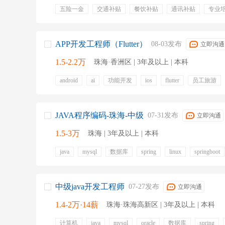
五险一金
交通补贴
餐饮补贴
通讯补贴
专业
年终奖金
定期体检
培训
免费工作餐
零食下
APP开发工程师（Flutter）
08-03发布
立即沟通
1.5-2.2万
珠海·香洲区 | 3年及以上 | 本科
android
ai
功能开发
ios
flutter
员工旅游
专业培训
免费三餐
定期调薪
六险一金
JAVA程序编码-珠海-中级
07-31发布
立即沟通
1.5-3万
珠海 | 3年及以上 | 本科
java
mysql
数据库
spring
linux
springboot
redis
sql
五险一金
补充医疗保险
带薪年假
通讯补贴
中级java开发工程师
07-27发布
立即沟通
1.4-2万·14薪
珠海·珠海高新区 | 3年及以上 | 本科
计算机
java
mysql
oracle
数据库
spring