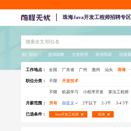
珠海Java开发工程师招聘专区
热门职位：
篮球助教
大堂经理
表演培训
动漫
工作地点：
全国
广东省
广州
惠州
汕头
珠海
职位分类：
不限
开发技术
不限
机器学习
小程序开发
算法工程师
Android开发
技术总监
区块链开发
高级
月薪范围：
所有
自定义
2千以下
2-3千
3-4.5千
机器视觉工程师
移动开发
图像算法工程
已选条件：
Java开发工程师
珠海