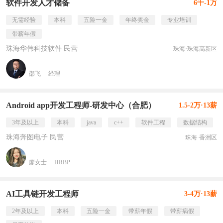
软件开发人才储备
6千-1万
无需经验
本科
五险一金
年终奖金
专业培训
带薪年假
珠海华伟科技软件 民营
珠海·珠海高新区
邵飞
经理
Android app开发工程师-研发中心（合肥）
1.5-2万·13薪
3年及以上
本科
java
c++
软件工程
数据结构
珠海奔图电子 民营
珠海·香洲区
廖女士
HRBP
AI工具链开发工程师
3-4万·13薪
2年及以上
本科
五险一金
带薪年假
带薪病假