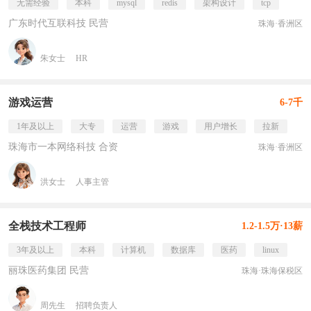
无需经验
本科
mysql
redis
架构设计
tcp
广东时代互联科技 民营
珠海·香洲区
朱女士
HR
游戏运营
6-7千
1年及以上
大专
运营
游戏
用户增长
拉新
珠海市一本网络科技 合资
珠海·香洲区
洪女士
人事主管
全栈技术工程师
1.2-1.5万·13薪
3年及以上
本科
计算机
数据库
医药
linux
丽珠医药集团 民营
珠海·珠海保税区
周先生
招聘负责人