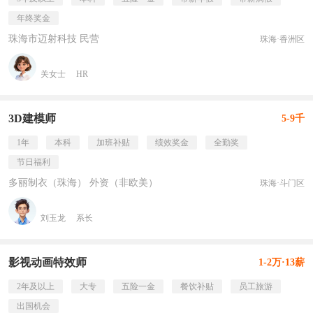
年终奖金
珠海市迈射科技 民营
珠海·香洲区
关女士
HR
3D建模师
5-9千
1年
本科
加班补贴
绩效奖金
全勤奖
节日福利
多丽制衣（珠海） 外资（非欧美）
珠海·斗门区
刘玉龙
系长
影视动画特效师
1-2万·13薪
2年及以上
大专
五险一金
餐饮补贴
员工旅游
出国机会