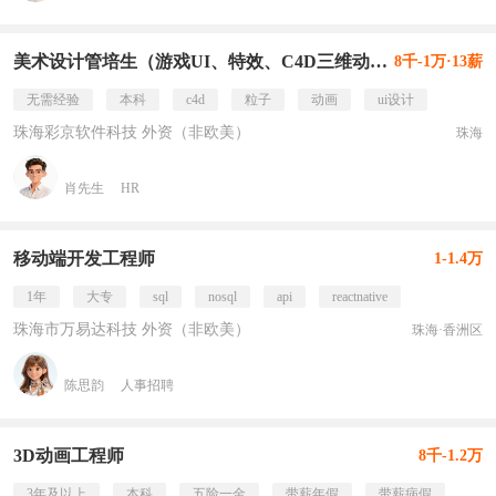
美术设计管培生（游戏UI、特效、C4D三维动画后期）
8千-1万·13薪
无需经验
本科
c4d
粒子
动画
ui设计
珠海彩京软件科技 外资（非欧美）
珠海
肖先生
HR
移动端开发工程师
1-1.4万
1年
大专
sql
nosql
api
reactnative
珠海市万易达科技 外资（非欧美）
珠海·香洲区
陈思韵
人事招聘
3D动画工程师
8千-1.2万
3年及以上
本科
五险一金
带薪年假
带薪病假