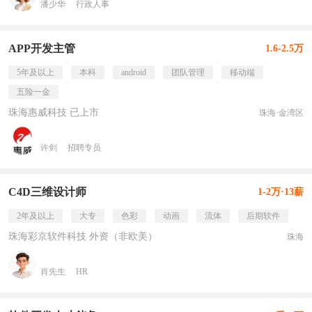
潘少华
行政人事
APP开发主管
1.6-2.5万
5年及以上
本科
android
团队管理
移动端
五险一金
珠海惠威科技 已上市
珠海·金湾区
许剑
招聘专员
C4D三维设计师
1-2万·13薪
2年及以上
大专
色彩
动画
流体
后期软件
珠海彩京软件科技 外资（非欧美）
珠海
肖先生
HR