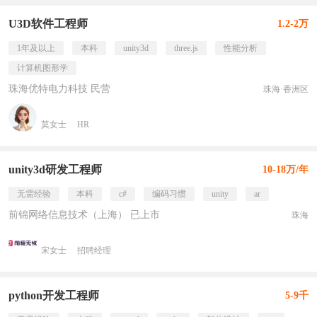
U3D软件工程师
1.2-2万
1年及以上
本科
unity3d
three.js
性能分析
计算机图形学
珠海优特电力科技 民营
珠海·香洲区
莫女士
HR
unity3d研发工程师
10-18万/年
无需经验
本科
c#
编码习惯
unity
ar
前锦网络信息技术（上海） 已上市
珠海
宋女士
招聘经理
python开发工程师
5-9千