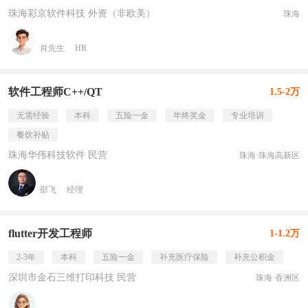
珠海彩京软件科技 外资（非欧美）
珠海
肖先生
HR
软件工程师C++/QT
1.5-2万
无需经验
本科
五险一金
年终奖金
专业培训
餐饮补贴
珠海华伟科技软件 民营
珠海·珠海高新区
邵飞
经理
flutter开发工程师
1-1.2万
2-3年
本科
五险一金
补充医疗保险
补充公积金
深圳市金石三维打印科技 民营
珠海·香洲区