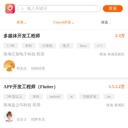
搜索
珠海
Unity3d开发
筛选
多媒体开发工程师
2-3万
1-3年
本科
计算机
电子
linux
c++
珠海亿智电子科技 民营
珠海·珠海高新区
邢先生
招聘经理
APP开发工程师（Flutter）
1.5-2.2万
3年及以上
本科
android
ai
功能开发
ios
珠海益之印科技 民营
珠海·香洲区
伍女士
招聘专员