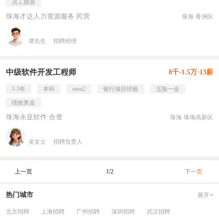
员工旅游
珠海才达人力资源服务 民营
珠海·香洲区
谭先生
招聘经理
中级软件开发工程师
8千-1.5万·13薪
1-3年
本科
strut2
银行项目经验
五险一金
绩效奖金
珠海永亚软件 合资
珠海·珠海高新区
吴女士
招聘负责人
上一页
1/2
下一页
热门城市
展开
北京招聘
上海招聘
广州招聘
深圳招聘
武汉招聘