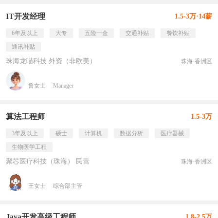
IT开发经理
1.5-3万·14薪
6年及以上
大专
五险一金
交通补贴
餐饮补贴
通讯补贴
珠海龙喵科技 外资（非欧美）
珠海·香洲区
鲁女士
Manager
算法工程师
1.5-3万
3年及以上
硕士
计算机
数据分析
医疗器械
生物医学工程
聚芯医疗科技（珠海） 民营
珠海·香洲区
王女士
综合部主管
Java开发高级工程师
1.8-2.5万