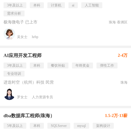
3年及以上
本科
计算机
ai
人工智能
需求分析
极海微电子 已上市
珠海·香洲区
吴女士
hrbp
AI应用开发工程师
2-4万
3年及以上
本科
餐饮补贴
年终奖金
弹性工作
专业培训
进迭时空（杭州）科技 民营
珠海
罗女士
人力资源专员
dba数据库工程师(珠海）
1.5-2万·13薪
5年及以上
本科
SQLServer
mysql
架构设计