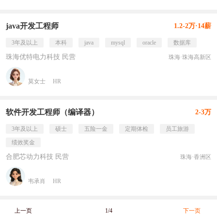
java开发工程师
1.2-2万·14薪
3年及以上
本科
java
mysql
oracle
数据库
珠海优特电力科技 民营
珠海·珠海高新区
莫女士
HR
软件开发工程师（编译器）
2-3万
3年及以上
硕士
五险一金
定期体检
员工旅游
绩效奖金
合肥芯动力科技 民营
珠海·香洲区
韦承肖
HR
上一页
1/4
下一页