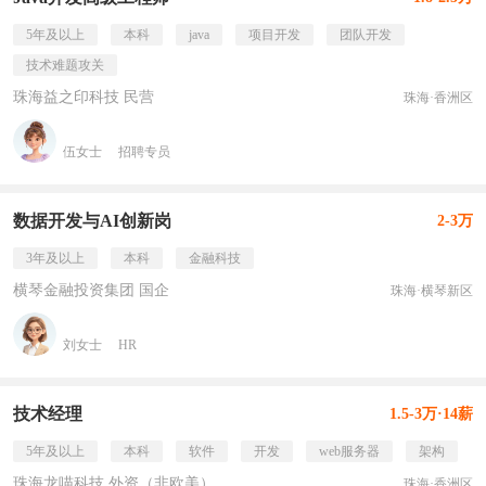
5年及以上
本科
java
项目开发
团队开发
技术难题攻关
珠海益之印科技 民营
珠海·香洲区
伍女士
招聘专员
数据开发与AI创新岗
2-3万
3年及以上
本科
金融科技
横琴金融投资集团 国企
珠海·横琴新区
刘女士
HR
技术经理
1.5-3万·14薪
5年及以上
本科
软件
开发
web服务器
架构
珠海龙喵科技 外资（非欧美）
珠海·香洲区