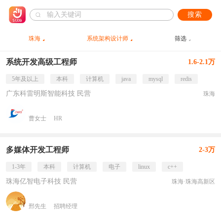
搜索
珠海
系统架构设计师
筛选
系统开发高级工程师
1.6-2.1万
5年及以上
本科
计算机
java
mysql
redis
广东科雷明斯智能科技 民营
珠海
曹女士
HR
多媒体开发工程师
2-3万
1-3年
本科
计算机
电子
linux
c++
珠海亿智电子科技 民营
珠海·珠海高新区
邢先生
招聘经理