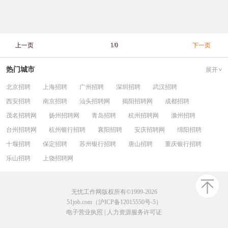
上一页
1/0
下一页
热门城市
展开
北京招聘
上海招聘
广州招聘
深圳招聘
武汉招聘
西安招聘
南京招聘
汕头招聘网
揭阳招聘网
成都招聘
茂名招聘网
扬州招聘网
青岛招聘
杭州招聘网
滁州招聘
台州招聘网
杭州银行招聘
襄阳招聘
安庆招聘网
绵阳招聘
十堰招聘
保定招聘
苏州银行招聘
唐山招聘
重庆银行招聘
乐山招聘
上饶招聘网
无忧工作网版权所有©1999-2026
51job.com（沪ICP备12015550号-5）
电子营业执照
|
人力资源服务许可证